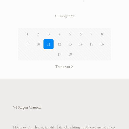
Trang trước
1
2
3
4
5
6
7
8
9
10
11
12
13
14
15
16
17
18
Trang sau
Về Saigon Classical
Nơi giao lưu, chia sẻ; tạo điều kiện cho những người có đam mê có cơ