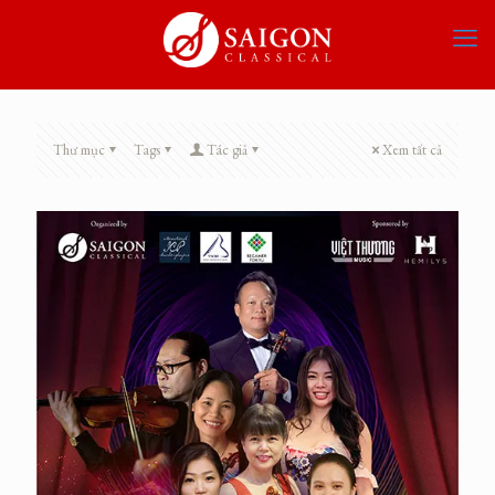
Thư mục
Tags
Tác giả
Xem tất cả