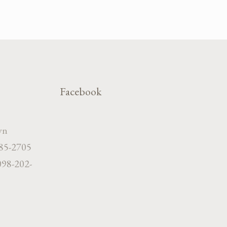
Facebook
vn
785-2705
098-202-