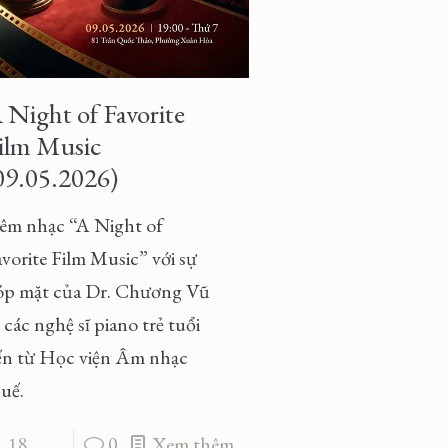
 Night of Favorite
ilm Music
09.05.2026)
êm nhạc “A Night of
vorite Film Music” với sự
óp mặt của Dr. Chương Vũ
các nghệ sĩ piano trẻ tuổi
ến từ Học viện Âm nhạc
uế.
18
0
Xem thêm