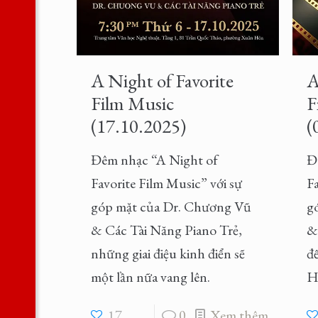
A Night of Favorite
A
Film Music
F
(17.10.2025)
(
Đêm nhạc “A Night of
Đ
Favorite Film Music” với sự
Fa
góp mặt của Dr. Chương Vũ
g
& Các Tài Năng Piano Trẻ,
& 
những giai điệu kinh điển sẽ
đ
một lần nữa vang lên.
H
17
0
Xem thêm