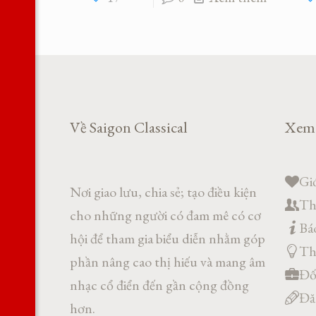
Về Saigon Classical
Xem
Giớ
Nơi giao lưu, chia sẻ; tạo điều kiện
Th
cho những người có đam mê có cơ
Báo
hội để tham gia biểu diễn nhằm góp
Th
phần nâng cao thị hiếu và mang âm
Đối
nhạc cổ điển đến gần cộng đồng
Đă
hơn.