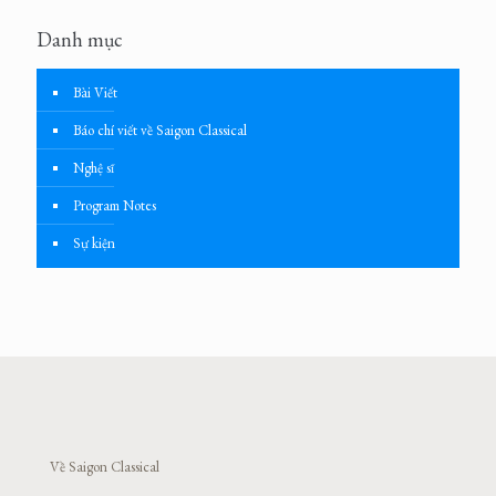
Danh mục
Bài Viết
Báo chí viết về Saigon Classical
Nghệ sĩ
Program Notes
Sự kiện
Về Saigon Classical