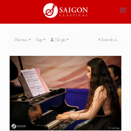
Thư mục
Tags
Tác giả
Xem tất cả