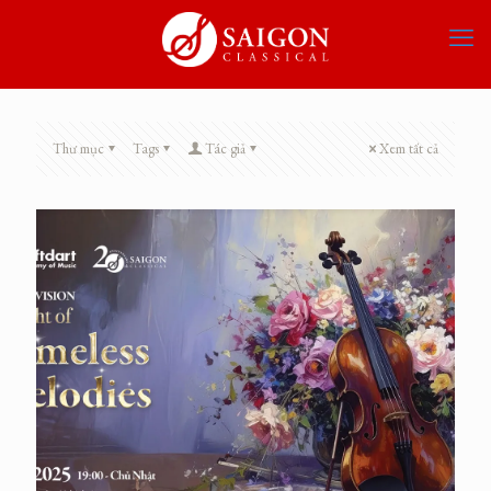
Thư mục
Tags
Tác giả
Xem tất cả