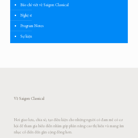
Báo chí viết về Saigon Classical
Nghệ sĩ
Program Notes
Sự kiện
Về Saigon Classical
Nơi giao lưu, chia sẻ; tạo điều kiện cho những người có đam mê có cơ
hội để tham gia biểu diễn nhằm góp phần nâng cao thị hiếu và mang âm
nhạc cổ điển đến gần cộng đồng hơn.