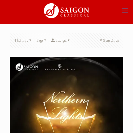
Thư mục
Tags
Tác giả
Xem tất cả