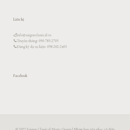
Liên hệ
info@saigonclassical.vn
Truyền thông: 090-785-2705
Đăng ký dự sự kiện: 098-202-2403
Facebook
© 2022 Saigon Classical Music Group | Nhóm bạn yêu nhạc cổ điển