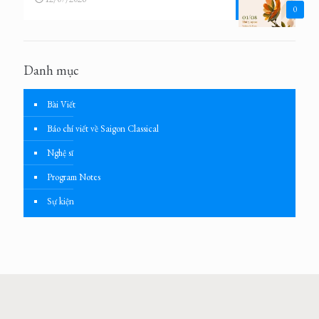
0
Danh mục
Bài Viết
Báo chí viết về Saigon Classical
Nghệ sĩ
Program Notes
Sự kiện