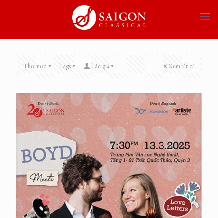
Thư mục
Tags
Tác giả
Xem tất cả