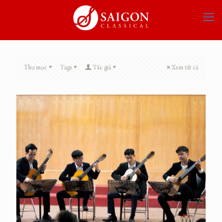
Thư mục
Tags
Tác giả
Xem tất cả