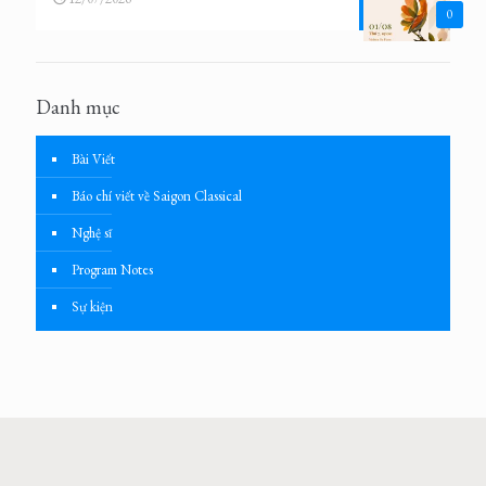
0
Danh mục
Bài Viết
Báo chí viết về Saigon Classical
Nghệ sĩ
Program Notes
Sự kiện