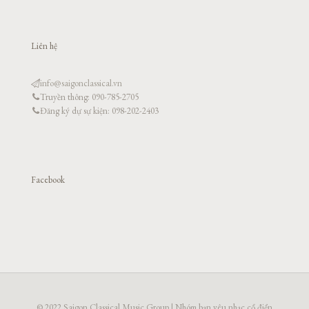
Liên hệ
info@saigonclassical.vn
Truyền thông: 090-785-2705
Đăng ký dự sự kiện: 098-202-2403
Facebook
© 2022 Saigon Classical Music Group | Nhóm bạn yêu nhạc cổ điển