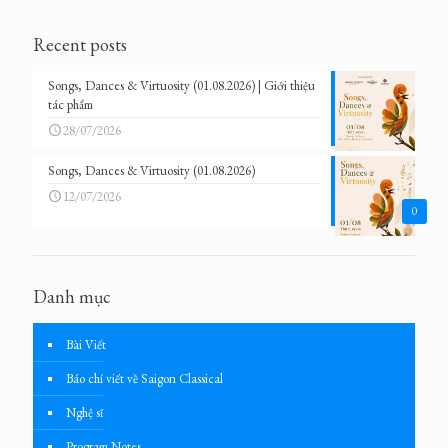
Recent posts
Songs, Dances & Virtuosity (01.08.2026) | Giới thiệu
tác phẩm
28/07/2026
Songs, Dances & Virtuosity (01.08.2026)
12/07/2026
0
Danh mục
Bài Viết
Báo chí viết về Saigon Classical
Nghệ sĩ
Program Notes