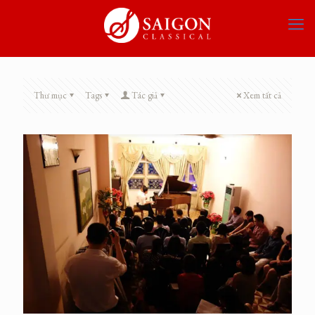
Thư mục
Tags
Tác giả
Xem tất cả