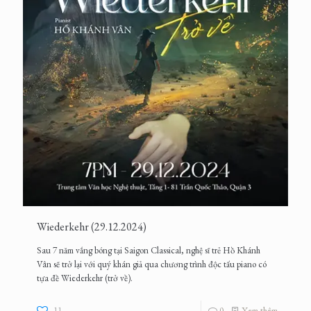
Wiederkehr (29.12.2024)
Sau 7 năm vắng bóng tại Saigon Classical, nghệ sĩ trẻ Hồ Khánh
Vân sẽ trở lại với quý khán giả qua chương trình độc tấu piano có
tựa đề Wiederkehr (trở về).
11
0
Xem thêm