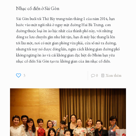
Nhạc cổ điển ở Sài Gòn
Sài Gòn buổi tối Thứ Bảy trung tuần tháng 1 của năm 2014, bạn
bước vào một ngôi nhà ở ngay mặt đường Hai Bà Trưng, con
đường thuộc loại ồn ào bậc nhất của thành phố này, với những
dòng xe lưu chuyển gần như bất tận, bạn đi mấy bậc thang là lên
tới lầu một, nơi có một gian phòng vừa phải, cửa sổ mở ra đường,
nhưng tối nay nó được đóng kín, ngăn cách không gian đường phố
không ngừng ồn ào và cái không gian đặc biệt do Nhóm bạn yêu
nhạc cổ điển Sài Gòn tạo ra: không gian của âm nhạc cổ điển.
3
0
Xem thêm