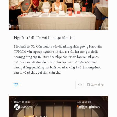
Người trẻ đã đến với âm nhạc hàn lâm
Một buổi tối Sài Gòn mưa to kéo dài nhưng khán phòng Nhạc viện
TPHCM vẫn tấp nập người ra kẻ vào, mà hầu hết trong số đó là
những gương mặt trẻ. Buổi hòa nhạc của Nhóm bạn yêu nhạc cổ
điển Sài Gòn đã đưa dòng nhạc bác học này đến gần với công
chúng thông qua hàng loạt buổi hòa nhạc có giá vé rẻ nhưng được
đầu tư và tổ chức bài bản, chỉn chu.
1
0
Xem thêm