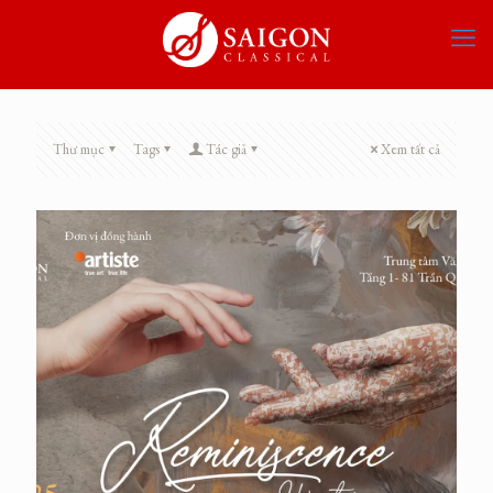
Thư mục
Tags
Tác giả
Xem tất cả