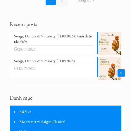
1
2
Trang sau
Recent posts
Songs, Dances & Virtuosity (01.08.2026) | Giới thiệu
tác phẩm
28/07/2026
Songs, Dances & Virtuosity (01.08.2026)
12/07/2026
0
Danh mục
Bài Viết
Báo chí viết về Saigon Classical