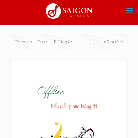
Thư mục
Tags
Tác giả
Xem tất cả