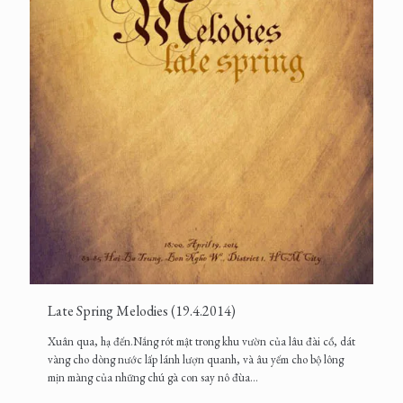
Late Spring Melodies (19.4.2014)
Xuân qua, hạ đến.Nắng rót mật trong khu vườn của lâu đài cổ, dát
vàng cho dòng nước lấp lánh lượn quanh, và âu yếm cho bộ lông
mịn màng của những chú gà con say nô đùa...