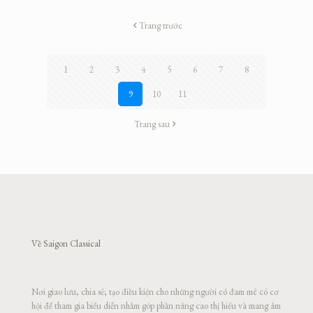
Trang trước
1
2
3
4
5
6
7
8
9
10
11
Trang sau
Về Saigon Classical
Nơi giao lưu, chia sẻ; tạo điều kiện cho những người có đam mê có cơ
hội để tham gia biểu diễn nhằm góp phần nâng cao thị hiếu và mang âm