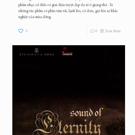
phẩm nhạc cổ điển có giai điệu tuyệt đẹp đa số ở giọng thứ - là
những tác phẩm có phần tăm tối, lạnh lẽo, cô đơn, gợi lên sư khắc
nghiệt của mùa đông.
0
0
Xem thêm