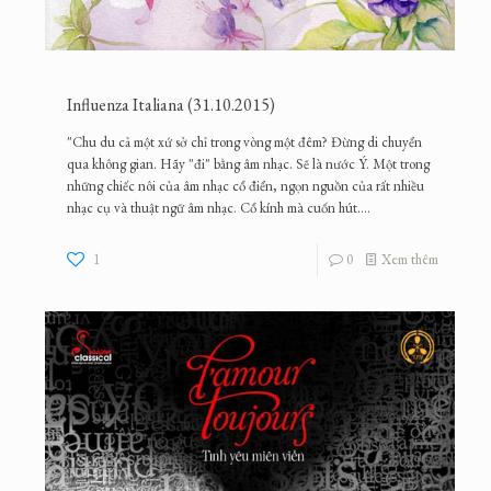
Influenza Italiana (31.10.2015)
"Chu du cả một xứ sở chỉ trong vòng một đêm? Đừng di chuyển
qua không gian. Hãy "đi" bằng âm nhạc. Sẽ là nước Ý. Một trong
những chiếc nôi của âm nhạc cổ điển, ngọn nguồn của rất nhiều
nhạc cụ và thuật ngữ âm nhạc. Cổ kính mà cuốn hút....
1
0
Xem thêm