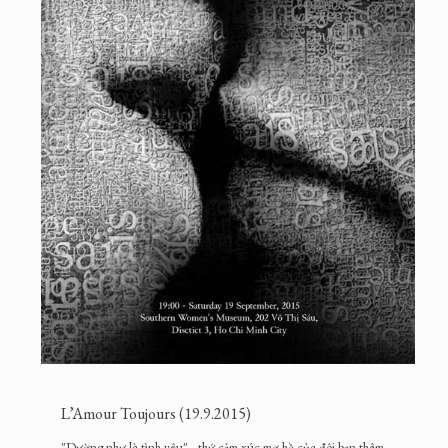
L’Amour Toujours (19.9.2015)
"Dường như là tình yêu" - thứ cảm xúc mơ hồ của đôi bạn thâm