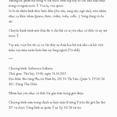
Những tác phẩm nổi tiếng về đất nước xinh đẹp này từ các nhà soạn nhạc
trong và ngoài nước Ý. Vừa lạ, vừa quen.
Sẽ là rất nhiều hình thức biểu diễn (độc tấu, song tấu, ngũ tấu), trên nhiều
nhạc cụ khác nhau (piano, flute, violin, viola, cello...). Sống động và đa
sắc.
Chuyến hành trình một đêm thi vị cho bất cứ ai yêu nhạc cổ điển và say mê
nước Ý.
Vậy mà, vượt lên tất cả, ta vẫn thấy sự đơm hoa kết trái như cái kết viên
mãn, tựa mùa xuân luôn làm say lòng người (Vivaldi).
***
Chương trình: Influenza Italiana
Thời gian: Thứ bảy, 19:00, ngày 31.10.2015
Địa điểm: Bảo tàng Phụ nữ Nam bộ, 202 Võ Thị Sáu, Quận 3, TP.HCM
MC: Đặng Thu Hiền
Nhóm bạn yêu nhạc cổ điển Sài gòn trân trọng giới thiệu.
Chương trình nằm trong chuỗi sự kiện tuần lễ tiếng Ý trên thế giới lần thứ
XV và được Tổng lãnh sự quán Ý tại Tp. HCM tài trợ.