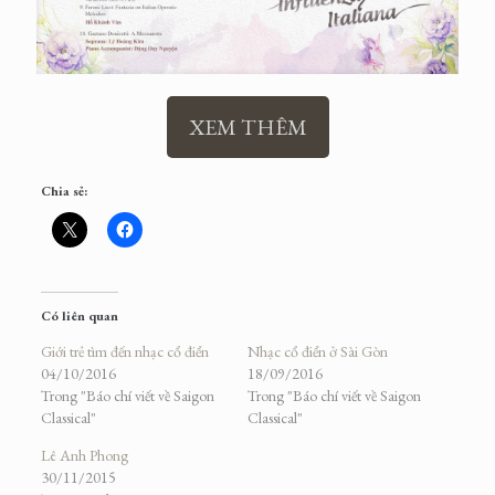
XEM THÊM
Chia sẻ:
Có liên quan
Giới trẻ tìm đến nhạc cổ điển
Nhạc cổ điển ở Sài Gòn
04/10/2016
18/09/2016
Trong "Báo chí viết về Saigon
Trong "Báo chí viết về Saigon
Classical"
Classical"
Lê Anh Phong
30/11/2015