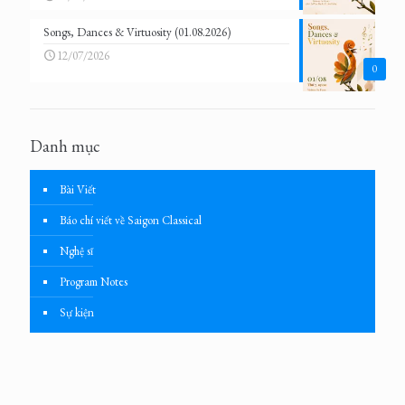
Songs, Dances & Virtuosity (01.08.2026)
12/07/2026
0
Danh mục
Bài Viết
Báo chí viết về Saigon Classical
Nghệ sĩ
Program Notes
Sự kiện