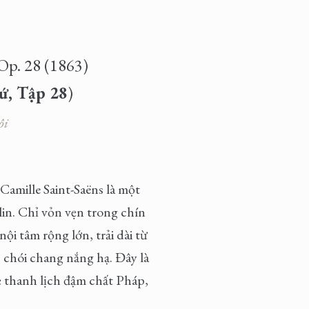
 Op. 28
(1863)
hứ
, Tập 28
)
ôi
Camille Saint-Saëns là một
in. Chỉ vỏn vẹn trong chín
i tâm rộng lớn, trải dài từ
chói chang nắng hạ. Đây là
vẻ thanh lịch đậm chất Pháp,