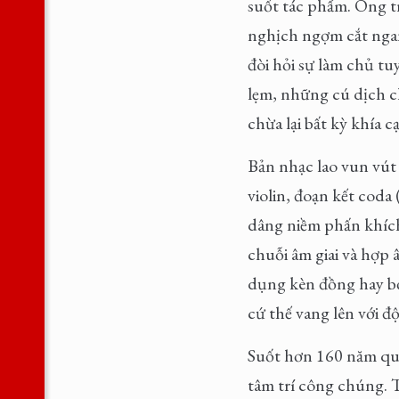
suốt tác phẩm. Ông 
nghịch ngợm cắt ngan
đòi hỏi sự làm chủ tu
lẹm, những cú dịch c
chừa lại bất kỳ khía 
Bản nhạc lao vun vút
violin, đoạn kết coda 
dâng niềm phấn khích
chuỗi âm giai và hợp 
dụng kèn đồng hay bộ
cứ thế vang lên với đ
Suốt hơn 160 năm qua
tâm trí công chúng. 