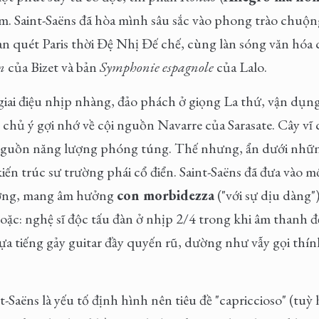
ắm. Saint-Saëns đã hòa mình sâu sắc vào phong trào chuộ
àn quét Paris thời Đệ Nhị Đế chế, cùng làn sóng văn hóa c
n
của Bizet và bản
Symphonie espagnole
của Lalo.
giai điệu nhịp nhàng, đảo phách ở giọng La thứ, vận dụn
 chủ ý gợi nhớ về cội nguồn Navarre của Sarasate. Cây vĩ
nguồn năng lượng phóng túng. Thế nhưng, ẩn dưới nhữn
 kiến trúc sư trường phái cổ điển. Saint-Saëns đã đưa vào 
ưởng, mang âm hưởng
con morbidezza
("với sự dịu dàng")
oặc: nghệ sĩ độc tấu đàn ở nhịp 2/4 trong khi âm thanh đ
ựa tiếng gảy guitar đầy quyến rũ, dường như vẫy gọi thín
-Saëns là yếu tố định hình nên tiêu đề "capriccioso" (tuỳ