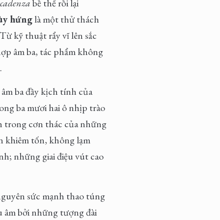
cadenza
bề thế rồi lại
ùy hứng
là một thử thách
ừ kỹ thuật rẩy vĩ lên sắc
hợp âm ba, tác phẩm không
.
 âm ba đầy kịch tính của
ong ba mươi hai ô nhịp trào
nh trong cơn thác của những
iển khiêm tốn, không lạm
h; những giai điệu vút cao
 nguyên sức mạnh thao túng
u âm bởi những tượng đài