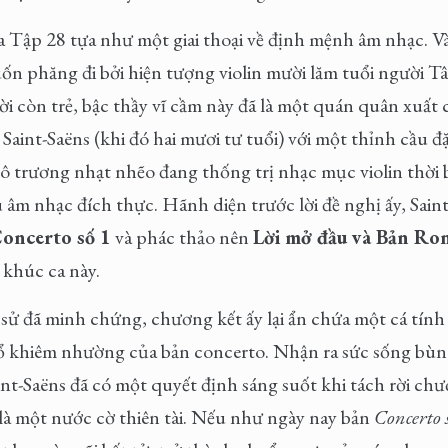
a Tập 28 tựa như một giai thoại về định mệnh âm nhạc. V
uốn phăng đi bởi hiện tượng violin mười lăm tuổi người 
đời còn trẻ, bậc thầy vĩ cầm này đã là một quán quân xuất
Saint-Saëns (khi đó hai mươi tư tuổi) với một thỉnh cầu đ
trương nhạt nhẽo đang thống trị nhạc mục violin thời b
 âm nhạc đích thực. Hãnh diện trước lời đề nghị ấy, Saint
Concerto số 1
và phác thảo nên
Lời mở đầu và Bản Ro
 khúc ca này.
sử đã minh chứng, chương kết ấy lại ẩn chứa một cá tính 
ổ khiêm nhường của bản concerto. Nhận ra sức sống bù
int-Saëns đã có một quyết định sáng suốt khi tách rời ch
là một nước cờ thiên tài. Nếu như ngày nay bản
Concerto 