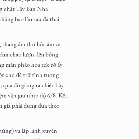
ng chất Tây Ban Nha
hẳng bao lâu sau đã thai
g thang âm thứ hòa âm và
 cầm chao lượn, lên bổng
g màn pháo hoa rực rỡ ấy
một chủ đề trữ tình tương
, qua đó giăng ra chiếc bẫy
ệm vẫn giữ nhịp độ 6/8. Kết
h giả phải đung đưa theo
 hứng) và lấp lánh xuyên