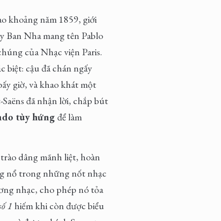
ào khoảng năm 1859, giới
Tây Ban Nha mang tên Pablo
 chúng của Nhạc viện Paris.
ặc biệt: cậu đã chán ngấy
ấy giờ, và khao khát một
-Saëns đã nhận lời, chắp bút
ndo tùy hứng
để làm
trào dâng mãnh liệt, hoàn
ng nổ trong những nốt nhạc
ương nhạc, cho phép nó tỏa
số 1
hiếm khi còn được biểu