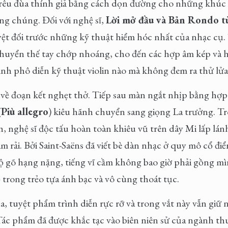
trêu đùa thính giả bằng cách dọn đường cho những khúc
g chúng. Đối với nghệ sĩ,
Lời mở đầu và Bản Rondo t
yệt đối trước những kỹ thuật hiểm hóc nhất của nhạc cụ. T
huyển thế tay chớp nhoáng, cho đến các hợp âm kép và 
cạnh phô diễn kỹ thuật violin nào mà không đem ra thử lửa
 về đoạn kết nghẹt thở. Tiếp sau màn ngắt nhịp bằng hợp
(
Più allegro
) kiêu hãnh chuyển sang giọng La trưởng. Tr
, nghệ sĩ độc tấu hoàn toàn khiêu vũ trên dây Mi lấp lá
âm rải. Bởi Saint-Saëns đã viết bè dàn nhạc ở quy mô cổ đ
 gõ hạng nặng, tiếng vĩ cầm không bao giờ phải gồng mìn
ộ trong trẻo tựa ánh bạc và vô cùng thoát tục.
, tuyệt phẩm trình diễn rực rỡ và trong vắt này vẫn giữ
Tác phẩm đã được khắc tạc vào biên niên sử của ngành th