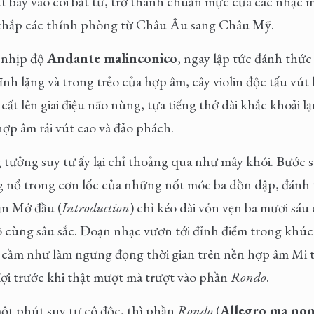
vút bay vào cõi bất tử, trở thành chuẩn mực của các nhạc 
khắp các thính phòng từ Châu Âu sang Châu Mỹ.
 nhịp độ
Andante malinconico
, ngay lập tức đánh thức
nh lặng và trong trẻo của hợp âm, cây violin độc tấu vút
cất lên giai điệu não nùng, tựa tiếng thở dài khắc khoải l
ợp âm rải vút cao và đảo phách.
tưởng suy tư ấy lại chỉ thoảng qua như mây khói. Bước 
g nổ trong cơn lốc của những nốt móc ba dồn dập, đánh
ần Mở đầu (
Introduction
) chỉ kéo dài vỏn vẹn ba mươi sáu
ô cùng sâu sắc. Đoạn nhạc vươn tới đỉnh điểm trong khú
vĩ cầm như làm ngưng đọng thời gian trên nền hợp âm Mi 
đợi trước khi thật mượt mà trượt vào phần
Rondo
.
ột phút suy tư cô độc, thì phần
Rondo
(
Allegro ma no