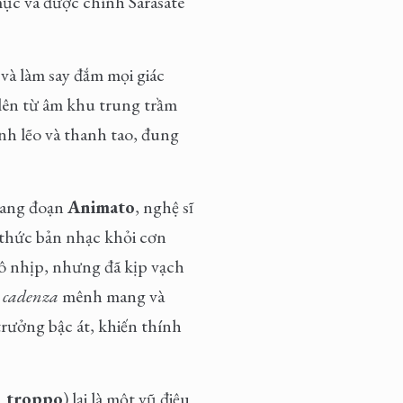
mục và được chính Sarasate
 và làm say đắm mọi giác
 lên từ âm khu trung trầm
ạnh lẽo và thanh tao, đung
sang đoạn
Animato
, nghệ sĩ
 thức bản nhạc khỏi cơn
 ô nhịp, nhưng đã kịp vạch
c
cadenza
mênh mang và
trưởng bậc át, khiến thính
n troppo
) lại là một vũ điệu