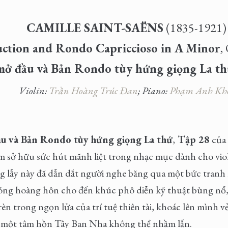
CAMILLE SAINT-SAËNS
(1835-1921)
uction and Rondo Capriccioso in A Minor
,
mở đầu và Bản Rondo tùy hứng giọng La t
Violin:
Trần Hoàng Trúc Đan
; Piano:
Phạm Anh Kh
u và Bản Rondo tùy hứng giọng La thứ
,
Tập 28
của 
 sở hữu sức hút mãnh liệt trong nhạc mục dành cho viol
 lẫy này đã dẫn dắt người nghe băng qua một bức tranh nộ
óng hoàng hôn cho đến khúc phô diễn kỹ thuật bùng nổ, 
 rèn trong ngọn lửa của trí tuệ thiên tài, khoác lên mình 
i một tâm hồn Tây Ban Nha không thể nhầm lẫn.