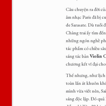
Câu chuyện ra đời củ
âm nhạc Paris đã bị c
de Sarasate. Dù tuổi 
Chàng trai ấy tìm đến 
những ngón nghề phô 
tác phẩm có chiều sâu
sáng tác bản
Violin 
chương kết vĩ đại cho
Thế nhưng, như lịch 
toàn lấn át khuôn kh
mình vừa viết nên, Sa
sáng độc lập. Đó quả 