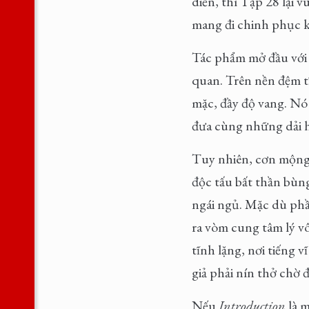
diễn, thì Tập 28 lại 
mang đi chinh phục 
Tác phẩm mở đầu với
quan. Trên nền đệm tĩ
mặc, đầy độ vang. Nó 
đưa cùng những dải h
Tuy nhiên, cơn mộng 
độc tấu bất thần bùn
ngái ngủ. Mặc dù ph
ra vòm cung tâm lý v
tĩnh lặng, nơi tiếng 
giả phải nín thở chờ 
Nếu
Introduction
là m