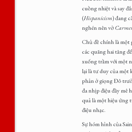
cuồng nhiệt và say đ
(
Hispanicism
) đang c
nghén nên vở
Carme
Chủ đề chính là một 
các quãng hai tăng để
xuống trầm với một 
lại là tư duy của một
phản ở giọng Đô tr
đa nhịp điệu đầy mê h
quả là một hiệu ứng t
điệu nhạc.
Sự hóm hỉnh của Saint