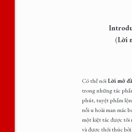
Introd
(
Lời 
Có thể nói
Lời mở đầ
trong những tác phẩm
phút, tuyệt phẩm lộng
nỗi u hoài man mác b
một kiệt tác được tôi
và được thôi thúc bở