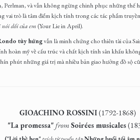
kh, Perlman, và vẫn không ngừng chinh phục những thế 
g vai trò là tâm điểm kịch tính trong các tác phẩm truy
 nói dối của em
(Your Lie in April).
 Rondo tùy hứng
vẫn là minh chứng cho thiên tài của Sa
nh hoàn mỹ về cấu trúc và chất kịch tính sân khấu không 
hín phút những giá trị mà nhiều bản giao hưởng đồ sộ c
GIOACHINO ROSSINI
(1792-1868)
"La promessa"
from
Soirées musicales
(18
("Lời thề hẹn"
trích từ tuyển tập
Những buổi tối âm 