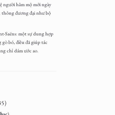
hệ người hâm mộ mới ngày
ền thông đương đại như bộ
int-Saëns: một sự dung hợp
gò bó, điều đã giúp tác
ũng chỉ dám ước ao.
35)
nhạc
)