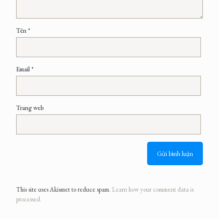
Tên
*
Email
*
Trang web
This site uses Akismet to reduce spam.
Learn how your comment data is
processed.