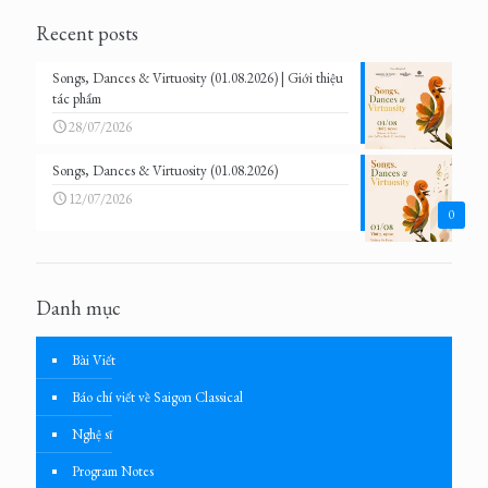
Recent posts
Songs, Dances & Virtuosity (01.08.2026) | Giới thiệu
tác phẩm
28/07/2026
Songs, Dances & Virtuosity (01.08.2026)
12/07/2026
0
Danh mục
Bài Viết
Báo chí viết về Saigon Classical
Nghệ sĩ
Program Notes