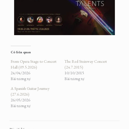
Có liên quan
From Opera Stage to Concert
The Red Steinway Concert
Hall (09.5.2026)
(24.7.2015)
24/04/2026
10/10/2015
Bài tương tự
Bài tương tự
A Spanish Guitar Journey
(27.6.2026)
26/05/2026
Bài tương tự