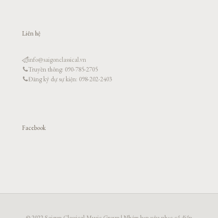
Liên hệ
info@saigonclassical.vn
Truyền thông: 090-785-2705
Đăng ký dự sự kiện: 098-202-2403
Facebook
© 2022 Saigon Classical Music Group | Nhóm bạn yêu nhạc cổ điển