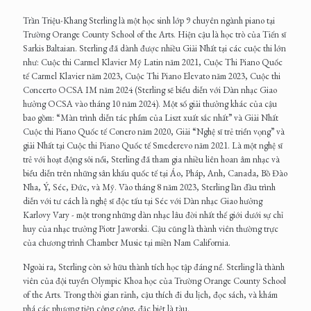
Trần Triệu-Khang Sterling là một học sinh lớp 9 chuyên ngành piano tại
Trường Orange County School of the Arts. Hiện cậu là học trò của Tiến sĩ
Sarkis Baltaian. Sterling đã dành được nhiều Giải Nhất tại các cuộc thi lớn
như: Cuộc thi Carmel Klavier Mỹ Latin năm 2021, Cuộc Thi Piano Quốc
tế Carmel Klavier năm 2023, Cuộc Thi Piano Elevato năm 2023, Cuộc thi
Concerto OCSA IM năm 2024 (Sterling sẽ biểu diễn với Dàn nhạc Giao
hưởng OCSA vào tháng 10 năm 2024). Một số giải thưởng khác của cậu
bao gồm: “Màn trình diễn tác phẩm của Liszt xuất sắc nhất” và Giải Nhất
Cuộc thi Piano Quốc tế Conero năm 2020, Giải “Nghệ sĩ trẻ triển vọng” và
giải Nhất tại Cuộc thi Piano Quốc tế Smederevo năm 2021. Là một nghệ sĩ
trẻ với hoạt động sôi nổi, Sterling đã tham gia nhiều liên hoan âm nhạc và
biểu diễn trên những sân khấu quốc tế tại Áo, Pháp, Anh, Canada, Bồ Đào
Nha, Ý, Séc, Đức, và Mỹ. Vào tháng 8 năm 2023, Sterling lần đầu trình
diễn với tư cách là nghệ sĩ độc tấu tại Séc với Dàn nhạc Giao hưởng
Karlovy Vary - một trong những dàn nhạc lâu đời nhất thế giới dưới sự chỉ
huy của nhạc trưởng Piotr Jaworski. Cậu cũng là thành viên thường trực
của chương trình Chamber Music tại miền Nam California.
Ngoài ra, Sterling còn sở hữu thành tích học tập đáng nể. Sterling là thành
viên của đội tuyển Olympic Khoa học của Trường Orange County School
of the Arts. Trong thời gian rảnh, cậu thích đi du lịch, đọc sách, và khám
phá các phương tiện công cộng, đặc biệt là tàu.