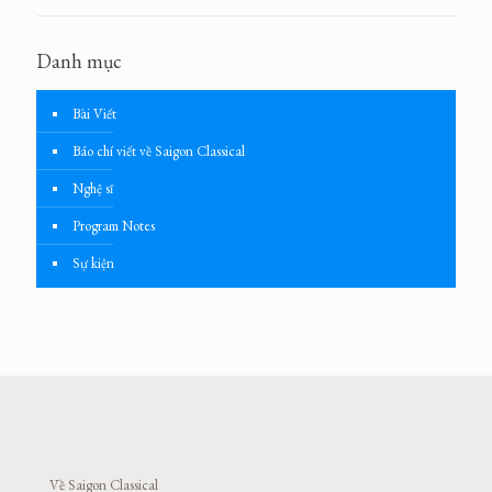
Danh mục
Bài Viết
Báo chí viết về Saigon Classical
Nghệ sĩ
Program Notes
Sự kiện
Về Saigon Classical