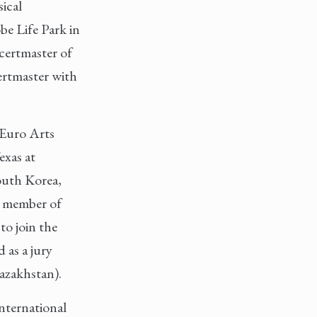
ical
be Life Park in
ncertmaster of
rtmaster with
 Euro Arts
exas at
outh Korea,
y member of
to join the
 as a jury
azakhstan).
International