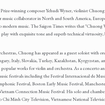
zer Prize-winning composer Yehudi Wyner, violinist Chuon
ber music collaborator in North and South America, Europ
to modern music. The Saigon Times writes that "Chuong V
 play with exquisite tone and superb technical virtuosity, 
rchestras, Chuong has appeared as a guest soloist with orc
ary, Italy, Slovakia, Turkey, Kazakhstan, Kyrgyzstan, a
d popular works for violin and orchestra. As a concerto 
ic festivals including the Festival Internacional de Mus
phonic Festival, Boston Early Music Festival, Manchest
 Vietnam Connection Music Festival. His solo and chambe
 Chi Minh City Television, Vietnamese National Televisi