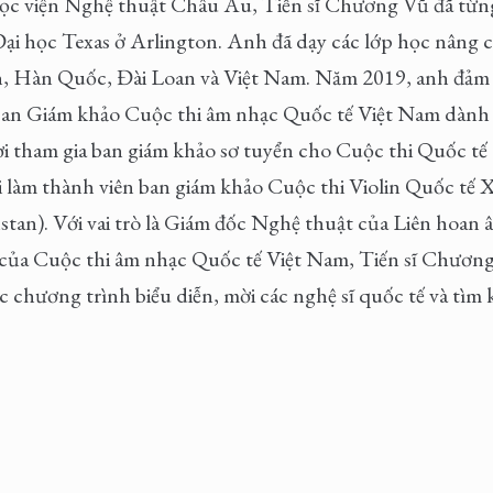
tại Học viện Nghệ thuật Châu Âu, Tiến sĩ Chương Vũ đã từ
à Đại học Texas ở Arlington. Anh đã dạy các lớp học nâng 
an, Hàn Quốc, Đài Loan và Việt Nam. Năm 2019, anh đảm 
an Giám khảo Cuộc thi âm nhạc Quốc tế Việt Nam dành 
 tham gia ban giám khảo sơ tuyển cho Cuộc thi Quốc tế
làm thành viên ban giám khảo Cuộc thi Violin Quốc tế X
stan). Với vai trò là Giám đốc Nghệ thuật của Liên hoan
của Cuộc thi âm nhạc Quốc tế Việt Nam, Tiến sĩ Chương
c chương trình biểu diễn, mời các nghệ sĩ quốc tế và tìm ki