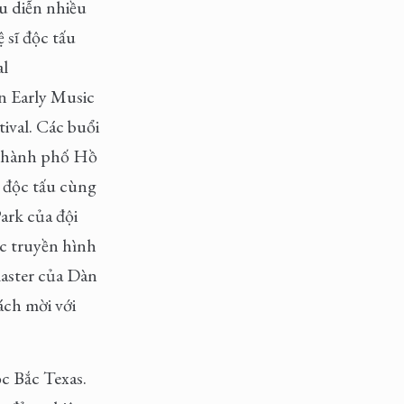
u diễn nhiều
 sĩ độc tấu
al
n Early Music
ival. Các buổi
h Thành phố Hồ
 độc tấu cùng
ark của đội
c truyền hình
master của Dàn
ch mời với
c Bắc Texas.