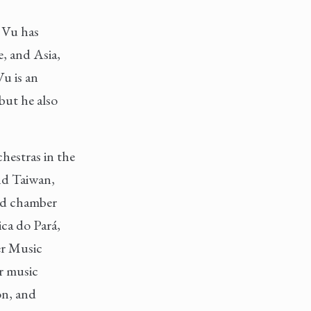
g Vu has
e, and Asia,
u is an
but he also
hestras in the
nd Taiwan,
and chamber
ica do Pará,
er Music
r music
on, and