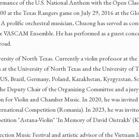
formance of the U.S. National Anthem with the Open Class
00 at the Texas Rangers game on July 29, 2016 at the Glo
. A prolific orchestral musician, Chuong has served as co
e VASCAM Ensemble. He has performed as a guest conce
road.
sity of North Texas. Currently a violin professor at the
at the University of North Texas and the University of T
e US, Brazil, Germany, Poland, Kazakhstan, Kyrgyzstan, S
 the Deputy Chair of the Organizing Committee and a jur
 for Violin and Chamber Music. In 2020, he was invited 
ernational Competition (Romania). In 2023, he was invited
tition "Astana-Violin" 'In Memory of David Oistrakh' (K
ction Music Festival and artistic advisor of the Vietnam 