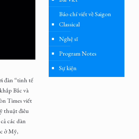
Báo chí viết về Saigon
Classical
Nghệ sĩ
Program Notes
Sự kiện
 đàn “tinh tế
 khắp Bắc và
Gòn Times viết
ỹ thuật điêu
 cả các dàn
ạc ở Mỹ,