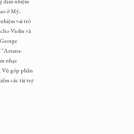
ng đảm nhiệm
cao ở Mỹ,
nhiệm vai trò
cho Violin và
 George
 "Astana-
 âm nhạc
 Vũ góp phần
ếm các tài trợ