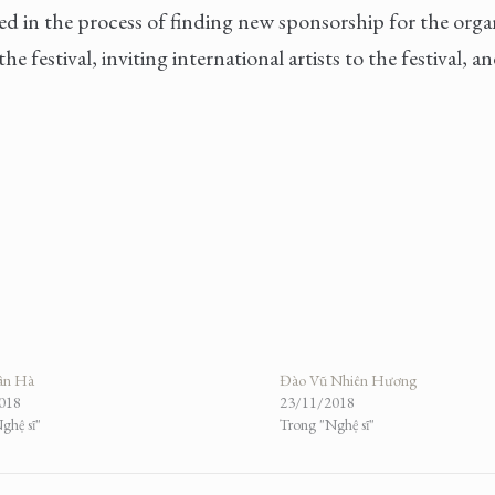
ed in the process of finding new sponsorship for the orga
 festival, inviting international artists to the festival, a
ân Hà
Đào Vũ Nhiên Hương
018
23/11/2018
ghệ sĩ"
Trong "Nghệ sĩ"