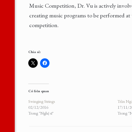
Music Competition, Dr. Vu is actively involv
creating music programs to be performed at the
competition.
Chia sẻ:
Có liên quan
Swinging Strings
Trần Ng
02/12/2016
17/11/2
Trong "Nghệ sĩ"
Trong "N