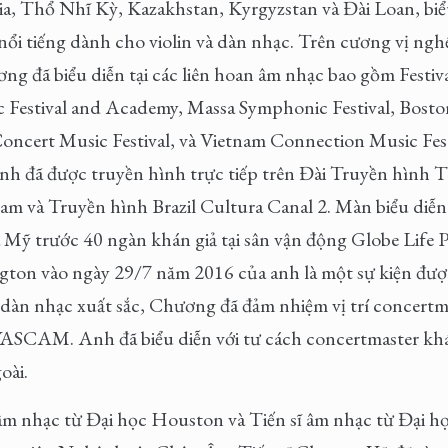
kia, Thổ Nhĩ Kỳ, Kazakhstan, Kyrgyzstan và Đài Loan, biể
ổi tiếng dành cho violin và dàn nhạc. Trên cương vị nghệ
g đã biểu diễn tại các liên hoan âm nhạc bao gồm Festiv
c Festival and Academy, Massa Symphonic Festival, Bosto
Concert Music Festival, và Vietnam Connection Music Fest
anh đã được truyền hình trực tiếp trên Đài Truyền hìn
m và Truyền hình Brazil Cultura Canal 2. Màn biểu diễn
 trước 40 ngàn khán giả tại sân vận động Globe Life P
gton vào ngày 29/7 năm 2016 của anh là một sự kiện đượ
sĩ dàn nhạc xuất sắc, Chương đã đảm nhiệm vị trí concert
ASCAM. Anh đã biểu diễn với tư cách concertmaster khá
oài.
m nhạc từ Đại học Houston và Tiến sĩ âm nhạc từ Đại họ