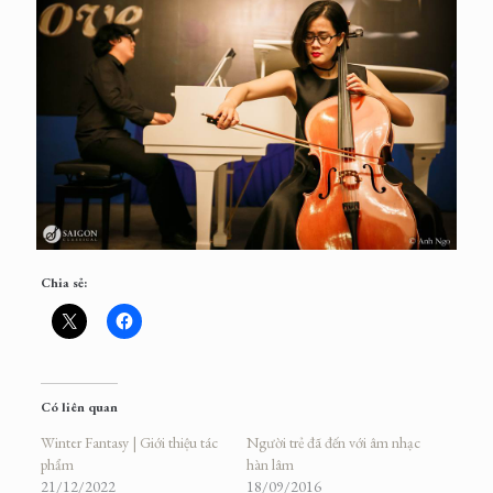
Chia sẻ:
Có liên quan
Winter Fantasy | Giới thiệu tác
Người trẻ đã đến với âm nhạc
phẩm
hàn lâm
21/12/2022
18/09/2016