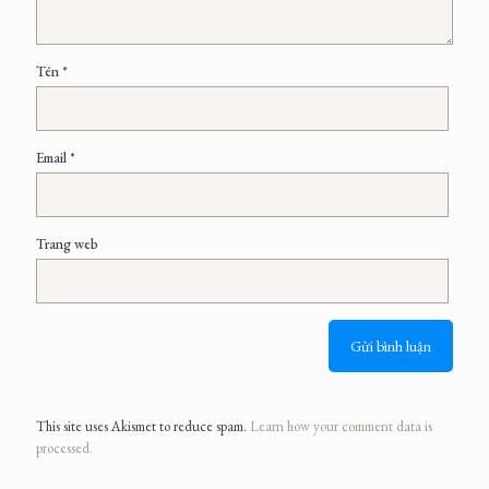
Tên
*
Email
*
Trang web
This site uses Akismet to reduce spam.
Learn how your comment data is
processed.