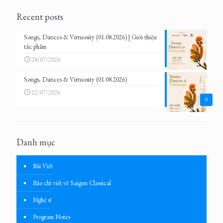
Recent posts
Songs, Dances & Virtuosity (01.08.2026) | Giới thiệu
tác phẩm
28/07/2026
Songs, Dances & Virtuosity (01.08.2026)
12/07/2026
0
Danh mục
Bài Viết
Báo chí viết về Saigon Classical
Nghệ sĩ
Program Notes