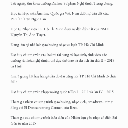
Tốt nghiệp thủ khoa trường Đại học Sư phạm Nghệ thuật Trung Ương.
Học tại Học viện Âm nhạc Quốc gia Việt Nam dưới sự dẫn dắt của
PGS.TS Trần Ngọc Lan.
Học tại Nhạc viện TP. Hồ Chí Minh dưới sự dẫn dẫn dắt của NSUT
Nguyễn Thị Ánh Tuyết.
Đang làm tại nhà hát giao hưởng nhạc vũ kịch TP. Hồ Chí Minh.
Đạt huy chương vàng tại hội thi tài năng trẻ học sinh, sinh viên các
trường văn hóa nghệ thuật, thể dục thể thao và du lịch lần thứ II – 2015
tại Huế.
Giải 3 giọng hát hay hàng tuần do đài tiếng nói TP. Hồ Chí Minh tổ chức
2014.
Đạt huy chương vàng hợp xướng quốc tế lần I – 2011 và lần IV – 2015.
Tham gia nhiều chương trình giao hưởng, nhạc kịch, broadway… từng
đóng vai El Dancairo trong Carmen của Bizet.
Tham gia các chương trình biểu diễn của Nhóm bạn yêu nhạc cổ điển Sài
Gòn từ năm 2015.