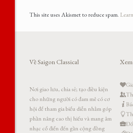
This site uses Akismet to reduce spam.
Learn
Về Saigon Classical
Xem
Giớ
Nơi giao lưu, chia sẻ; tạo điều kiện
Th
cho những người có đam mê có cơ
Báo
hội để tham gia biểu diễn nhằm góp
Th
phần nâng cao thị hiếu và mang âm
Đối
nhạc cổ điển đến gần cộng đồng