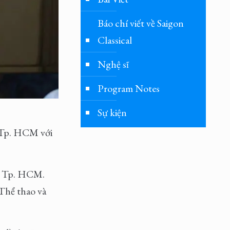
Báo chí viết về Saigon
Classical
Nghệ sĩ
Program Notes
Sự kiện
 Tp. HCM với
ện Tp. HCM.
Thể thao và