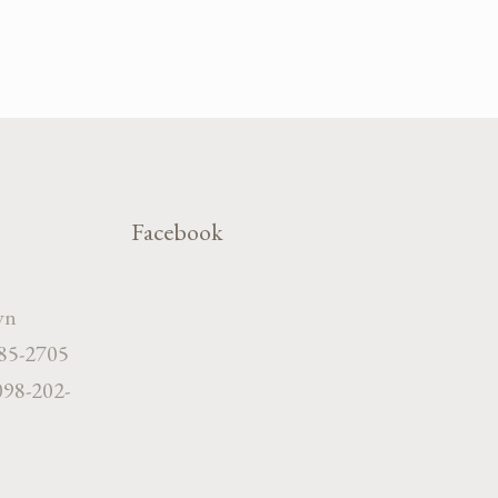
Facebook
vn
785-2705
098-202-