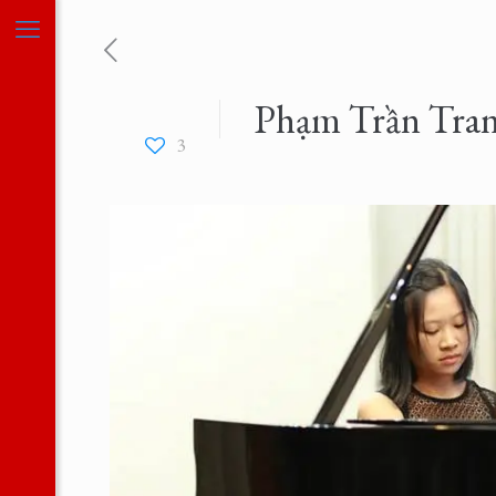
Phạm Trần Tra
3
n