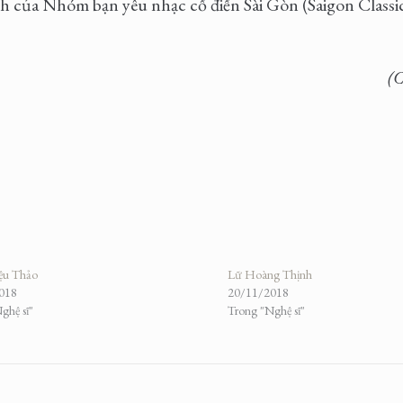
h của Nhóm bạn yêu nhạc cổ điển Sài Gòn (Saigon Classi
(
ệu Thảo
Lữ Hoàng Thịnh
018
20/11/2018
ghệ sĩ"
Trong "Nghệ sĩ"