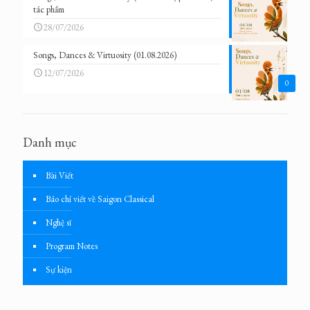
tác phẩm
28/07/2026
Songs, Dances & Virtuosity (01.08.2026)
12/07/2026
0
Danh mục
Bài Viết
Báo chí viết về Saigon Classical
Nghệ sĩ
Program Notes
Sự kiện