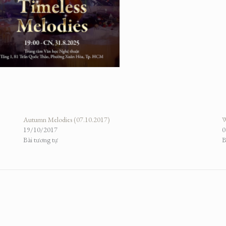
Autumn Melodies (07.10.2017)
W
19/10/2017
0
Bài tương tự
B