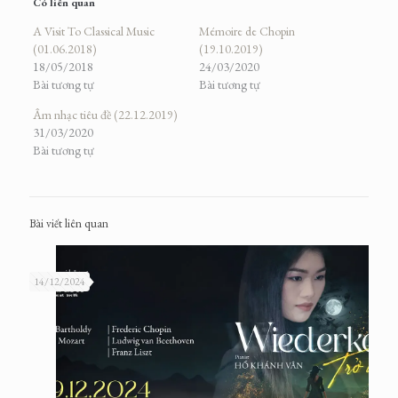
Có liên quan
A Visit To Classical Music
Mémoire de Chopin
(01.06.2018)
(19.10.2019)
18/05/2018
24/03/2020
Bài tương tự
Bài tương tự
Âm nhạc tiêu đề (22.12.2019)
31/03/2020
Bài tương tự
Bài viết liên quan
14/12/2024