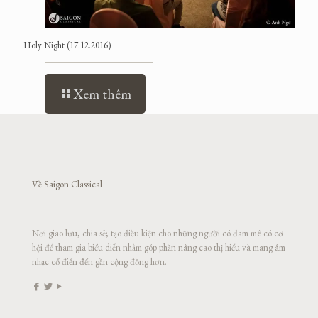
Holy Night (17.12.2016)
Xem thêm
Về Saigon Classical
Nơi giao lưu, chia sẻ; tạo điều kiện cho những người có đam mê có cơ
hội để tham gia biểu diễn nhằm góp phần nâng cao thị hiếu và mang âm
nhạc cổ điển đến gần cộng đồng hơn.