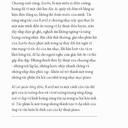
Chương cuối cùng,
Scarbo
, là một miêu tả điên cuồng,
hoang dã về một chú lùn độc ác quấy rối đêm tối bằng sự
hiện diện đáng sợ, không thể đoán trước của mình. Tài
năng sáng tác của Ravel ở chương nhạc này quả thực là
một màn trình diễn ấn tượng về kỹ thuật điêu luyện, tràn
đầy nhịp điệu gồ ghề, nghịch âm không ngừng và năng
lượng cuồng nhiệt. Bản chất thất thường, gần như phân liệt
của
Scarbo
được phản ánh trong sự thay đổi đột ngột về
tâm trạng và tốc độ của âm nhạc, khi hắn lướt vào và ra
khỏi bóng tối, để lại cho người nghe cảm giác bất ổn và thở
gấp dồn dập. Những thách thức kỹ thuật của chương nhạc
- những nốt lặp lại, những bước nhảy nhanh chóng và
những nhịp điệu phức tạp - khiến nó trở thành một trong
những tác phẩm đòi hỏi cao nhất trong nhạc mục piano.
Kẻ cai quản bóng đêm
, Ravel mở ra một cánh cửa vào thế
giới của ảo tưởng đen tối và trí tưởng tượng sống động,
nơi vẻ đẹp và kinh hoàng cùng tồn tại trong sự hài hòa tinh
tế. Tác phẩm là một trong những thành tựu vĩ đại nhất của
ông và vẫn luôn là đỉnh cao của kỹ thuật piano.