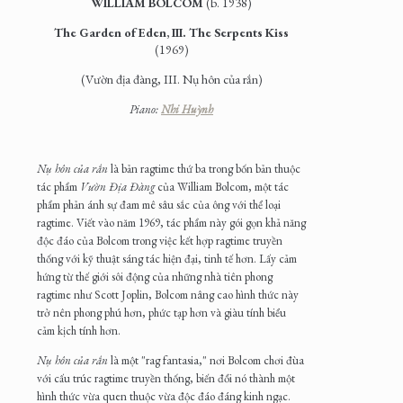
WILLIAM BOLCOM
(b. 1938)
The Garden of Eden, III. The Serpents Kiss
(1969)
(Vườn địa đàng, III. Nụ hôn của rắn)
Piano:
Nhi Huỳnh
Nụ hôn của rắn
là bản ragtime thứ ba trong bốn bản thuộc
tác phẩm
Vườn Địa Đàng
của William Bolcom, một tác
phẩm phản ánh sự đam mê sâu sắc của ông với thể loại
ragtime. Viết vào năm 1969, tác phẩm này gói gọn khả năng
độc đáo của Bolcom trong việc kết hợp ragtime truyền
thống với kỹ thuật sáng tác hiện đại, tinh tế hơn. Lấy cảm
hứng từ thế giới sôi động của những nhà tiên phong
ragtime như Scott Joplin, Bolcom nâng cao hình thức này
trở nên phong phú hơn, phức tạp hơn và giàu tính biểu
cảm kịch tính hơn.
Nụ hôn của rắn
là một "rag fantasia," nơi Bolcom chơi đùa
với cấu trúc ragtime truyền thống, biến đổi nó thành một
hình thức vừa quen thuộc vừa độc đáo đáng kinh ngạc.