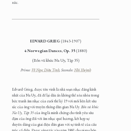
xúc.
EDVARD GRIEG
(1843-1907)
4 Norwegian Dances, Op. 35
(1880)
(Bốn vũ khúc Na Uy, Tập 35)
Primo:
Võ Ngọc Diệu Tịnh
, Secondo:
Nhi Huỳnh
Edvard Grieg, được tôn vinh là nhà soạn nhạc đáng kính
nhất của Na Uy, đã để lại dấu ấn không thể xóa nhòa trong
bức tranh âm nhạc của cuối thế kỷ 19 với mối liên kết sâu
sắc của ông với truyền thống dân gian Na Uy.
Bốn vũ khúc
Na Uy, Tập 35
của ông là minh chứng cho tình yêu sâu
đậm của ông đối với âm nhạc quê hương, kết hợp sự
duyên dáng của giai điệu dân gian với sự tinh tế của cấu
trúc cổ điển. Được sáng tác vào năm 1881 cho piano bốn