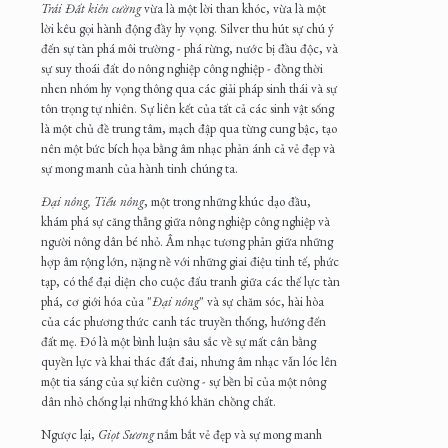
Trái Đất kiên cường
vừa là một lời than khóc, vừa là một
lời kêu gọi hành động đầy hy vọng. Silver thu hút sự chú ý
đến sự tàn phá môi trường - phá rừng, nước bị đầu độc, và
sự suy thoái đất do nông nghiệp công nghiệp - đồng thời
nhen nhóm hy vọng thông qua các giải pháp sinh thái và sự
tôn trọng tự nhiên. Sự liên kết của tất cả các sinh vật sống
là một chủ đề trung tâm, mạch đập qua từng cung bậc, tạo
nên một bức bích họa bằng âm nhạc phản ánh cả vẻ đẹp và
sự mong manh của hành tinh chúng ta.
Đại nông, Tiểu nông
, một trong những khúc dạo đầu,
khám phá sự căng thẳng giữa nông nghiệp công nghiệp và
người nông dân bé nhỏ. Âm nhạc tương phản giữa những
hợp âm rộng lớn, nặng nề với những giai điệu tinh tế, phức
tạp, có thể đại diện cho cuộc đấu tranh giữa các thế lực tàn
phá, cơ giới hóa của "
Đại nông
" và sự chăm sóc, hài hòa
của các phương thức canh tác truyền thống, hướng đến
đất mẹ. Đó là một bình luận sâu sắc về sự mất cân bằng
quyền lực và khai thác đất đai, nhưng âm nhạc vẫn lóe lên
một tia sáng của sự kiên cường - sự bền bỉ của một nông
dân nhỏ chống lại những khó khăn chồng chất.
Ngược lại,
Giọt Sương
nắm bắt vẻ đẹp và sự mong manh