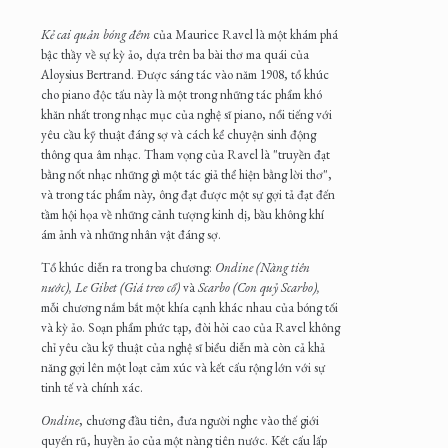
Kẻ cai quản bóng đêm
của Maurice Ravel là một khám phá
bậc thầy về sự kỳ ảo, dựa trên ba bài thơ ma quái của
Aloysius Bertrand. Được sáng tác vào năm 1908, tổ khúc
cho piano độc tấu này là một trong những tác phẩm khó
khăn nhất trong nhạc mục của nghệ sĩ piano, nổi tiếng với
yêu cầu kỹ thuật đáng sợ và cách kể chuyện sinh động
thông qua âm nhạc. Tham vọng của Ravel là "truyền đạt
bằng nốt nhạc những gì một tác giả thể hiện bằng lời thơ",
và trong tác phẩm này, ông đạt được một sự gợi tả đạt đến
tầm hội họa về những cảnh tượng kinh dị, bầu không khí
ám ảnh và những nhân vật đáng sợ.
Tổ khúc diễn ra trong ba chương:
Ondine (Nàng tiên
nước), Le Gibet (Giá treo cổ)
và
Scarbo (Con quỷ Scarbo),
mỗi chương nắm bắt một khía cạnh khác nhau của bóng tối
và kỳ ảo. Soạn phẩm phức tạp, đòi hỏi cao của Ravel không
chỉ yêu cầu kỹ thuật của nghệ sĩ biểu diễn mà còn cả khả
năng gợi lên một loạt cảm xúc và kết cấu rộng lớn với sự
tinh tế và chính xác.
Ondine
, chương đầu tiên, đưa người nghe vào thế giới
quyến rũ, huyền ảo của một nàng tiên nước. Kết cấu lấp