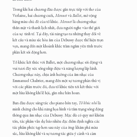
Trong khi hai chương đầu được gắn trực tiếp với thơ của
Verlaine, hai chương cuối,
Menuet
và
Ballet
, mở rộng
bảng màu chủ đề của tổ khúc.
Menuet
là chương nhạc
thân mật và thanh lịch nhất, đưa người nghe vào thế giới
của sự tinh tế. Tại đây, tài năng tạo ra những thay đổi về
kết cấu và màu sắc hòa âm của Debussy được thể hiện trọn
vẹn, mang đến một khoảnh khắc trầm ngâm yên tĩnh trước
phần kết sôi động hơn.
Tổ khúc kết thúc với Ballet, một chương nhạc sôi động và
vui tươi đầy sức sống nhịp điệu và năng lượng lấp lánh.
Chương nhạc này, chịu ảnh hưởng của âm nhạc của
Emmanuel Chabrier, mang đến một sự tương phản thú vị
với các phần trước đó, đưa tổ khúc tiến tới kết thúc với
một bầu không khí lễ hội, gần như hân hoan.
Ban đầu được sáng tác cho piano bốn tay,
Tổ khúc nhỏ
là
minh chứng cho khả năng họa hình và tâm trạng sống động
thông qua âm nhạc của Debussy. Mặc dù có quy mô khiêm
tốn, tác phẩm vẫn dự báo nhiều đặc điểm định nghĩa các
tác phẩm phức tạp hơn sau này của ông: khám phá màu
sắc, bầu không khí và sự tương tác giữa ý cảnh và cảm