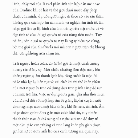
lánh, chảy trôi của Ravel phản ánh sức hấp dẫn mê hoặc
của Ondine khi cô hát về thế giới dưới nước đầy phép
thuật của mình, dụ dỗ người nghe đi theo cô vào sâu thẳm.
Thông qua các hợp âm rải nhanh và nghịch âm tinh tế, âm
nhạc gợi lên sự lấp lánh của ánh trăng trên mặt nước và vẻ
đẹp tinh tế của lời gọi quyến rũ của nàng tiên nước. Tuy
nhiên, bên dưới sự quyến rũ này là nguy hiểm tột cùng,
bởi thế giới của
Ondine
là nơi mà con người trần thế không
thể, cũng không nên chạm tới.
Trái ngược hoàn toàn,
Le Gibet
gợi lên một cảnh tượng
hoang tàn đáng sợ. Một chiếc chuông đơn độc rung lên
không ngừng, âm thanh lạnh lẽo, rỗng tuếch là một lời
nhắc nhở lặp lại liên tục về cái chết khi thi thể không hồn
của một người bị treo cổ đung đưa trong ánh sáng đỏ rực
của mặt trời lặn. Việc sử dụng đơn giản, gần như thôi miên
của Ravel đối với một hợp âm Si giáng lặp lại xuyên suốt
chương nhạc tạo ra một bầu không khí đè nén, ám ảnh. Âm
nhạc dường như đơn giản một cách khó tin, tuy nhiên
thách thức nằm ở khả năng của nghệ sĩ piano để duy trì
một cảm giác căng thẳng và tĩnh lặng không bị gián đoạn,
gợi lên sự cô đơn lạnh lẽo của cảnh tượng ma quái này.