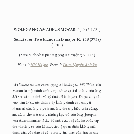
WOLFGANG AMADEUS MOZART
(1756-1791)
Sonata for Two Pianos in D major, K. 448 (375a)
(1781)
(
Sonata cho hai piano giọng Rê trưởng K. 448
)
Piano 1:
Nhi Huỳnh
, Piano 2:
Phạm Nguyễn Anh Vũ
Bản
Sonata cho hai piano giọng Rê trưởng K. 448 (375a)
của
Mozart là một minh chứng rực rỡ về sự tinh thông của ông
đối với cả hình thức và kỹ thuật điêu luyện. Được sáng tác
vào năm 1781, tác phẩm này không dành cho em gái
Nannerl của ông, người mà ông thường biểu diễn cùng,
mà dành cho một trong những học trò của ông, Josepha
von Auernhammer. Mặc dù mối quan hệ của họ phức tạp -
thư từ riêng tư của Mozart tiết lộ quan điểm không mấy
thiện cảm của ông về cô - nhưng âm nhạc của ông lại cho