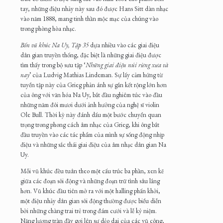
tay, những điệu nhảy này sau đó được Hans Sitt dàn nhạc
vào năm 1888, mang tinh thần mộc mạc của chúng vào
trong phòng hòa nhạc.
Bốn vũ khúc Na Uy, Tập 35
dựa nhiều vào các giai điệu
dân gian truyền thống, đặc biệt là những giai điệu được
tìm thấy trong bộ sưu tập ‘
Những giai điệu núi rừng xưa và
nay
’ của Ludvig Mathias Lindeman. Sự lấy cảm hứng từ
tuyển tập này của Grieg phản ánh sự gắn kết rộng lớn hơn
của ông với văn hóa Na Uy, bắt đầu nghiêm túc vào đầu
những năm đôi mươi dưới ảnh hưởng của nghệ sĩ violin
Ole Bull. Thời kỳ này đánh dấu một bước chuyển quan
trọng trong phong cách âm nhạc của Grieg, khi ông bắt
đầu truyền vào các tác phẩm của mình sự sống động nhịp
điệu và những sắc thái giai điệu của âm nhạc dân gian Na
Uy.
Mỗi vũ khúc đều tuân theo một cấu trúc ba phần, xen kẽ
giữa các đoạn sôi động và những đoạn trữ tình sâu lắng
hơn. Vũ khúc đầu tiên mở ra với một halling phấn khởi,
một điệu nhảy dân gian sôi động thường được biểu diễn
bởi những chàng trai trẻ trong đám cưới và lễ kỷ niệm.
Năng lượng tràn đầy gợi lên sự dẻo dai của các vũ công,