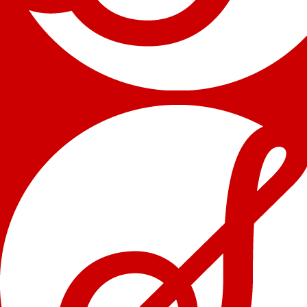
ENGLISH VERSION (PROGRAM NOTE) (PDF)
GIỚI THIỆU TÁC PHẨM
FRANZ SCHUBERT
(1797-1828)
3 Klavierstücke, D. 946 No. 2 in E-Flat Major
(1828)