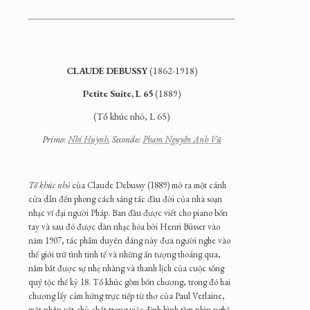
CLAUDE DEBUSSY
(1862-1918)
Petite Suite, L 65
(1889)
(Tổ khúc nhỏ, L 65)
Primo:
Nhi Huỳnh
, Secondo:
Phạm Nguyễn Anh Vũ
Tổ khúc nhỏ
của Claude Debussy (1889) mở ra một cánh
cửa dẫn đến phong cách sáng tác đầu đời của nhà soạn
nhạc vĩ đại người Pháp. Ban đầu được viết cho piano bốn
tay và sau đó được dàn nhạc hóa bởi Henri Büsser vào
năm 1907, tác phẩm duyên dáng này đưa người nghe vào
thế giới trữ tình tinh tế và những ấn tượng thoáng qua,
nắm bắt được sự nhẹ nhàng và thanh lịch của cuộc sống
quý tộc thế kỷ 18. Tổ khúc gồm bốn chương, trong đó hai
chương lấy cảm hứng trực tiếp từ thơ của Paul Verlaine,
một nhân vật chủ chốt trong việc định hình tầm nhìn nghệ