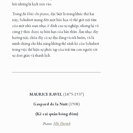
bởi những bi kịch xen vào.
Trong
Ba khúc cho piano
, đặc biệt là trong khúc thứ hai
này, Schubert mang đến một bức họa về thế giới nội tâm
của một nhà soạn nhạc ở đỉnh cao sự nghiệp, nhưng lại vô
cùng ý thức được sự hữu hạn của bản thân. Âm nhạc đầy
hướng nội, chứa đầy cả sự dịu dàng và nỗi buồn, và là
minh chứng cho khả năng không thể sánh kè của Schubert
trong việc thể hiện sự phức tạp của trái tim con người với
sự đơn giản và thanh lịch.
MAURICE RAVEL
(1875-1937)
Gaspard de la Nuit
(1908)
(Kẻ cai quản bóng đêm
)
Piano:
Nhi Huỳnh