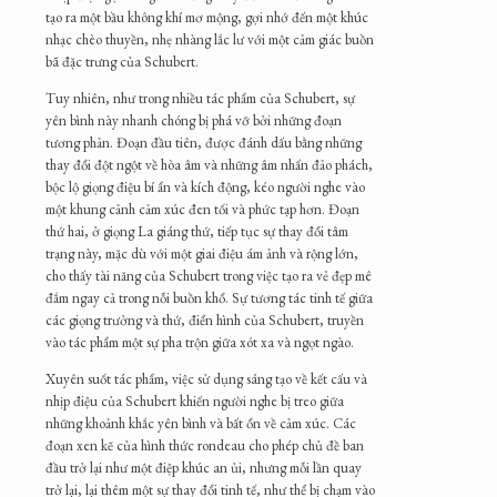
tạo ra một bầu không khí mơ mộng, gợi nhớ đến một khúc
nhạc chèo thuyền, nhẹ nhàng lắc lư với một cảm giác buồn
bã đặc trưng của Schubert.
Tuy nhiên, như trong nhiều tác phẩm của Schubert, sự
yên bình này nhanh chóng bị phá vỡ bởi những đoạn
tương phản. Đoạn đầu tiên, được đánh dấu bằng những
thay đổi đột ngột về hòa âm và những âm nhấn đảo phách,
bộc lộ giọng điệu bí ẩn và kích động, kéo người nghe vào
một khung cảnh cảm xúc đen tối và phức tạp hơn. Đoạn
thứ hai, ở giọng La giáng thứ, tiếp tục sự thay đổi tâm
trạng này, mặc dù với một giai điệu ám ảnh và rộng lớn,
cho thấy tài năng của Schubert trong việc tạo ra vẻ đẹp mê
đắm ngay cả trong nỗi buồn khổ. Sự tương tác tinh tế giữa
các giọng trưởng và thứ, điển hình của Schubert, truyền
vào tác phẩm một sự pha trộn giữa xót xa và ngọt ngào.
Xuyên suốt tác phẩm, việc sử dụng sáng tạo về kết cấu và
nhịp điệu của Schubert khiến người nghe bị treo giữa
những khoảnh khắc yên bình và bất ổn về cảm xúc. Các
đoạn xen kẽ của hình thức rondeau cho phép chủ đề ban
đầu trở lại như một điệp khúc an ủi, nhưng mỗi lần quay
trở lại, lại thêm một sự thay đổi tinh tế, như thể bị chạm vào