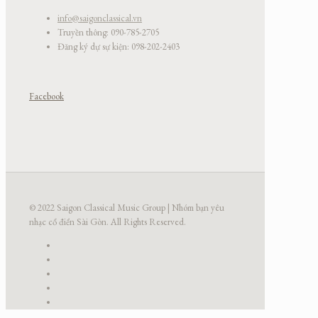
info@saigonclassical.vn
Truyền thông: 090-785-2705
Đăng ký dự sự kiện: 098-202-2403
Facebook
© 2022 Saigon Classical Music Group | Nhóm bạn yêu
nhạc cổ điển Sài Gòn. All Rights Reserved.