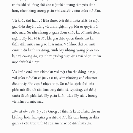
trước khi nhường chỗ cho một phần trung tâm yên bình
hơn, nhẹ nhàng tương phản với sức sống của phần mở đầu.
Vũ khúc thứ hai, có lẽ là được biết đến nhiều nhất, là một
giai điệu duyên dáng và tinh nghịch, gợi lên sự quyến rũ
mộc mạc. Sự nhẹ nhàng bị gián đoạn chốc lát bởi một đoạn
ngắn, đầy bão tố trước khi giai điệu quen thuộc trở lại,
thấm đẫm một cảm giác hoài niệm. Vũ khúc thứ ba, một
cuộc diễu hành sôi động, trình bày những tương phản táo
bạo về cường độ, với những tiếng cười đùa vui nhộn, thêm
một chút hài hước.
Vũ khúc cuối cùng bắt đầu với một tâm thế đáng lo ngại,
với phần mở đầu chậm và ủ rũ, sớm nhường chỗ cho một
điệu nhảy đồng quê nhộn nhịp. Sự trở lại kịch tính của
phần mở đầu tối tăm làm tăng thêm căng thẳng, chỉ để bị
cuốn đi bởi phần kết đầy phấn khởi, tràn đầy năng lượng
và niềm vui mộc mạc.
Bốn vũ khúc Na Uy
của Grieg có thể nói là tiêu biểu cho sự
kết hợp hoàn hảo giữa giai điệu được lấy cảm hứng từ dân
gian và cấu trúc tinh tế của âm nhạc cổ điển hiện đại.