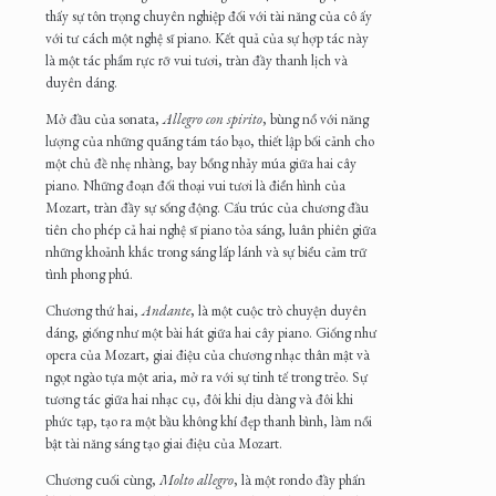
thấy sự tôn trọng chuyên nghiệp đối với tài năng của cô ấy
với tư cách một nghệ sĩ piano. Kết quả của sự hợp tác này
là một tác phẩm rực rỡ vui tươi, tràn đầy thanh lịch và
duyên dáng.
Mở đầu của sonata,
Allegro con spirito
, bùng nổ với năng
lượng của những quãng tám táo bạo, thiết lập bối cảnh cho
một chủ đề nhẹ nhàng, bay bổng nhảy múa giữa hai cây
piano. Những đoạn đối thoại vui tươi là điển hình của
Mozart, tràn đầy sự sống động. Cấu trúc của chương đầu
tiên cho phép cả hai nghệ sĩ piano tỏa sáng, luân phiên giữa
những khoảnh khắc trong sáng lấp lánh và sự biểu cảm trữ
tình phong phú.
Chương thứ hai,
Andante
, là một cuộc trò chuyện duyên
dáng, giống như một bài hát giữa hai cây piano. Giống như
opera của Mozart, giai điệu của chương nhạc thân mật và
ngọt ngào tựa một aria, mở ra với sự tinh tế trong trẻo. Sự
tương tác giữa hai nhạc cụ, đôi khi dịu dàng và đôi khi
phức tạp, tạo ra một bầu không khí đẹp thanh bình, làm nổi
bật tài năng sáng tạo giai điệu của Mozart.
Chương cuối cùng,
Molto allegro
, là một rondo đầy phấn