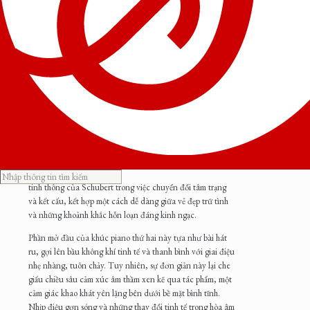
(Ba khúc cho piano, D. 946 Số 2 giọng Mi giáng
trưởng)
Piano:
Nhi Huỳnh
Ba khúc cho piano, D. 946
của Franz Schubert được sáng
tác vào năm 1828, chỉ vài tháng trước khi ông qua đời khi
còn rất trẻ. Ba tác phẩm piano này, không được xuất bản
trong thời ông còn sống và sau đó được Johannes Brahms
biên tập vào năm 1868, đại diện cho một số sáng tác phức
tạp và mạo hiểm nhất của Schubert cho piano. Khúc thứ hai
trong bộ tác phẩm, ở giọng Mi giáng trưởng, thể hiện sự
tinh thông của Schubert trong việc chuyển đổi tâm trạng
và kết cấu, kết hợp một cách dễ dàng giữa vẻ đẹp trữ tình
và những khoảnh khắc hỗn loạn đáng kinh ngạc.
Phần mở đầu của khúc piano thứ hai này tựa như bài hát
ru, gợi lên bầu không khí tinh tế và thanh bình với giai điệu
nhẹ nhàng, tuôn chảy. Tuy nhiên, sự đơn giản này lại che
giấu chiều sâu cảm xúc âm thầm xen kẽ qua tác phẩm, một
cảm giác khao khát yên lặng bên dưới bề mặt bình tĩnh.
Nhịp điệu gợn sóng và những thay đổi tinh tế trong hòa âm