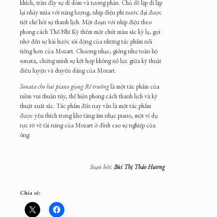
khích, tràn đầy sự dí dỏm và tương phản. Chủ đề lặp đi lặp
lại nhảy múa với năng lượng, nhịp điệu phi nước đại được
tiết chế bởi sự thanh lịch. Một đoạn với nhịp điệu theo
phong cách Thổ Nhĩ Kỳ thêm một chút màu sắc kỳ lạ, gợi
nhớ đến sự hài hước sôi động của những tác phẩm nổi
tiếng hơn của Mozart. Chương nhạc, giống như toàn bộ
sonata, chứng minh sự kết hợp không nỗ lực giữa kỹ thuật
điêu luyện và duyên dáng của Mozart.
Sonata cho hai piano giọng Rê trưởng
là một tác phẩm của
niềm vui thuần túy, thể hiện phong cách thanh lịch và kỹ
thuật xuất sắc. Tác phẩm đến nay vẫn là một tác phẩm
được yêu thích trong kho tàng âm nhạc piano, một ví dụ
rực rỡ về tài năng của Mozart ở đỉnh cao sự nghiệp của
ông.
Soạn bởi:
Bùi
Thị
Thảo Hương
Chia sẻ: