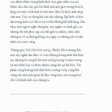
của thiên nhiên trong hình thức đơn giản nhất của nó.
Khúc dạo đầu này gợi lên hình ảnh một giọt sương đơn lẻ,
lặng yên một cách tinh tế trên một chiếc lá dưới ánh sáng
sớm mai. Việc sử dụng kết cấu nhẹ nhàng, lấp lánh và hòa
âm trong suốt của Silver tạo ra bầu không khí tĩnh lặng. Âm
nhạc mời người nghe dừng lại, suy ngẫm và đánh giá cao
những chi tiết phức tạp của thế giới tự nhiên, nhắc nhở
chúng ta về sự thiêng liêng của ngay cả những yếu tố nhỏ
nhất của cuộc sống.
Thông qua
Trái Đất kiên cường
, Sheila Silver mang đến
một suy ngẫm âm nhạc về cuộc khủng hoảng sinh thái hiện
tại, nhưng đó cũng là lời mời tưởng tượng về một tương
lai mà nhân loại và thiên nhiên cùng tồn tại hài hòa. Tác
phẩm cộng hưởng tinh thần kiên cường và hy vọng bền
vững cho một mối quan hệ bền vững hơn, tôn trọng hơn
đối với hành tinh của chúng ta.