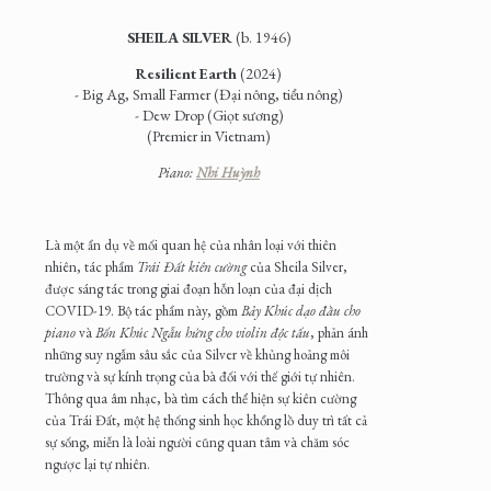
SHEILA SILVER
(b. 1946)
Resilient Earth
(2024)
- Big Ag, Small Farmer (Đại nông, tiểu nông)
- Dew Drop (Giọt sương)
(Premier in Vietnam)
Piano:
Nhi Huỳnh
Là một ẩn dụ về mối quan hệ của nhân loại với thiên
nhiên, tác phẩm
Trái Đất kiên cường
của Sheila Silver,
được sáng tác trong giai đoạn hỗn loạn của đại dịch
COVID-19. Bộ tác phẩm này, gồm
Bảy Khúc dạo đầu cho
piano
và
Bốn Khúc Ngẫu hứng cho violin độc tấu
, phản ánh
những suy ngẫm sâu sắc của Silver về khủng hoảng môi
trường và sự kính trọng của bà đối với thế giới tự nhiên.
Thông qua âm nhạc, bà tìm cách thể hiện sự kiên cường
của Trái Đất, một hệ thống sinh học khổng lồ duy trì tất cả
sự sống, miễn là loài người cũng quan tâm và chăm sóc
ngược lại tự nhiên.