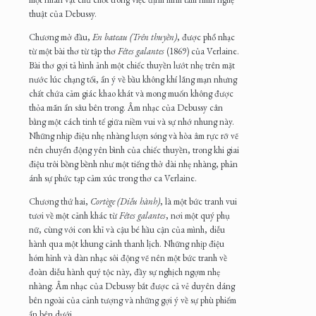
thuật của Debussy.
Chương mở đầu,
En bateau (Trên thuyền)
, được phổ nhạc
từ một bài thơ từ tập thơ
Fêtes galantes
(1869) của Verlaine.
Bài thơ gợi tả hình ảnh một chiếc thuyền lướt nhẹ trên mặt
nước lúc chạng tối, ẩn ý về bầu không khí lãng mạn nhưng
chất chứa cảm giác khao khát và mong muốn không được
thỏa mãn ẩn sâu bên trong. Âm nhạc của Debussy cân
bằng một cách tinh tế giữa niềm vui và sự nhớ nhung này.
Những nhịp điệu nhẹ nhàng lượn sóng và hòa âm rực rỡ vẽ
nên chuyển động yên bình của chiếc thuyền, trong khi giai
điệu trôi bồng bềnh như một tiếng thở dài nhẹ nhàng, phản
ánh sự phức tạp cảm xúc trong thơ ca Verlaine.
Chương thứ hai,
Cortège (Diễu hành)
, là một bức tranh vui
tươi về một cảnh khác từ
Fêtes galantes
, nơi một quý phụ
nữ, cùng với con khỉ và cậu bé hầu cận của mình, diễu
hành qua một khung cảnh thanh lịch. Những nhịp điệu
hóm hỉnh và dàn nhạc sôi động vẽ nên một bức tranh về
đoàn diễu hành quý tộc này, đầy sự nghịch ngợm nhẹ
nhàng. Âm nhạc của Debussy bắt được cả vẻ duyên dáng
bên ngoài của cảnh tượng và những gợi ý về sự phù phiếm
ẩn bên dưới.